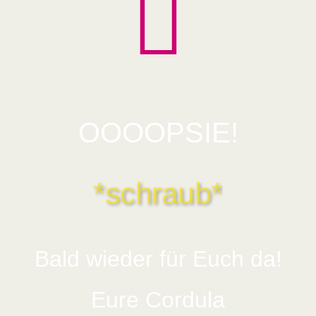
OOOOPSIE!
*schraub*
Bald wieder für Euch da!
Eure Cordula